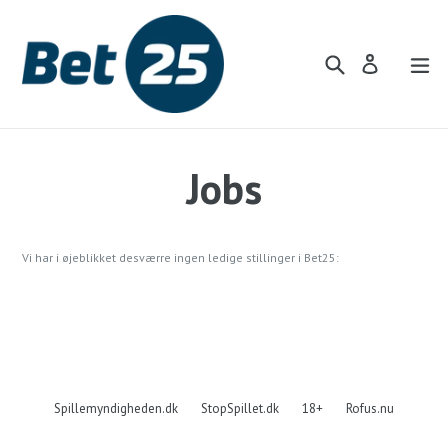
Forsæt
til
indhold
Translation missin
Tra
Translation 
Kurv
Kurv
Jobs
Vi har i øjeblikket desværre ingen ledige stillinger i Bet25:
Spillemyndigheden.dk
StopSpillet.dk
18+
Rofus.nu